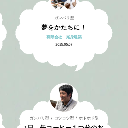
ガンバリ型
夢をかたちに！
有限会社 尾身建築
2025.05.07
ガンバリ型
コツコツ型
ホドホド型
1日 缶コーヒー１つ分のお