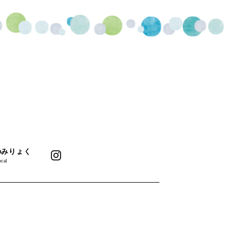
のみりょく
cal