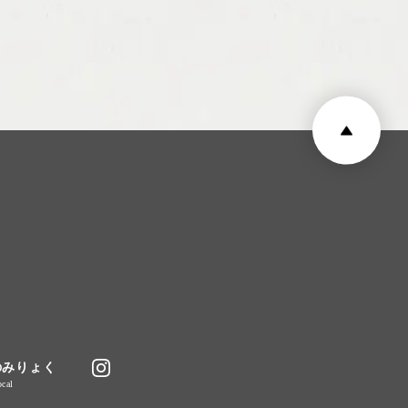
のみりょく
cal