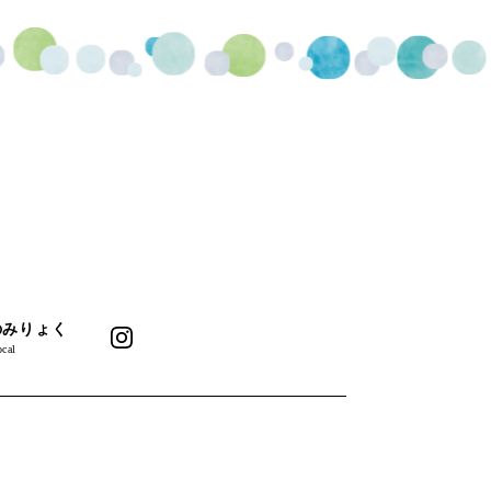
のみりょく
cal