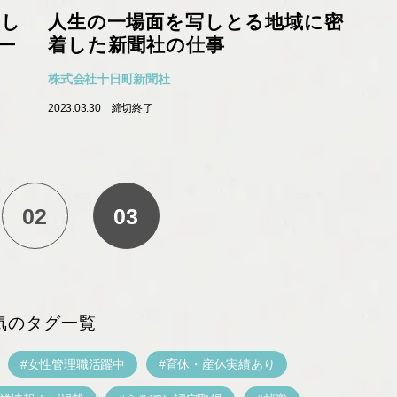
らし
人生の一場面を写しとる地域に密
ー
着した新聞社の仕事
株式会社十日町新聞社
2023.03.30
締切終了
02
03
気のタグ一覧
女性管理職活躍中
育休・産休実績あり