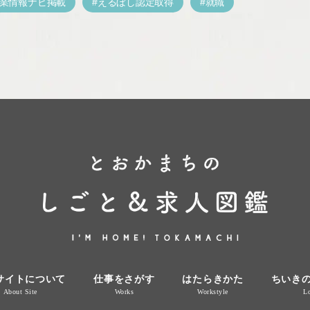
業情報ナビ掲載
えるぼし認定取得
就職
サイトについて
仕事をさがす
はたらきかた
ちいき
About Site
Works
Workstyle
Lo